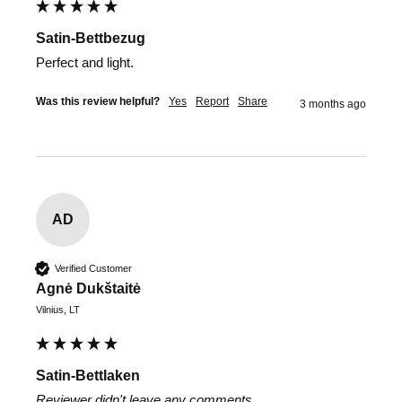
Satin-Bettbezug
Perfect and light.
Was this review helpful?
Yes
Report
Share
3 months ago
AD
Verified Customer
Agnė Dukštaitė
Vilnius, LT
Satin-Bettlaken
Reviewer didn't leave any comments