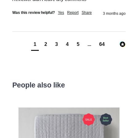
Was this review helpful?
Yes
Report
Share
3 months ago
1
2
3
4
5
...
64
People also like
Produktgalerie überspringen