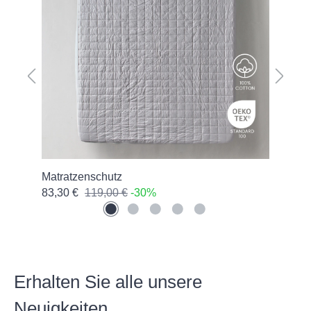
Matratzenschutz
Kis
83,30 €
119,00 €
-30%
28,
Erhalten Sie alle unsere
Neuigkeiten