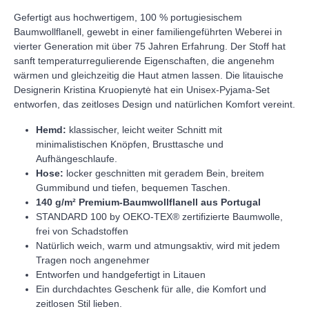
Gefertigt aus hochwertigem, 100 % portugiesischem
Baumwollflanell, gewebt in einer familiengeführten Weberei in
vierter Generation mit über 75 Jahren Erfahrung. Der Stoff hat
sanft temperaturregulierende Eigenschaften, die angenehm
wärmen und gleichzeitig die Haut atmen lassen. Die litauische
Designerin Kristina Kruopienytė hat ein Unisex-Pyjama-Set
entworfen, das zeitloses Design und natürlichen Komfort vereint.
Hemd:
klassischer, leicht weiter Schnitt mit
minimalistischen Knöpfen, Brusttasche und
Aufhängeschlaufe.
Hose:
locker geschnitten mit geradem Bein, breitem
Gummibund und tiefen, bequemen Taschen.
140 g/m² Premium-Baumwollflanell aus Portugal
STANDARD 100 by OEKO-TEX® zertifizierte Baumwolle,
frei von Schadstoffen
Natürlich weich, warm und atmungsaktiv, wird mit jedem
Tragen noch angenehmer
Entworfen und handgefertigt in Litauen
Ein durchdachtes Geschenk für alle, die Komfort und
zeitlosen Stil lieben.