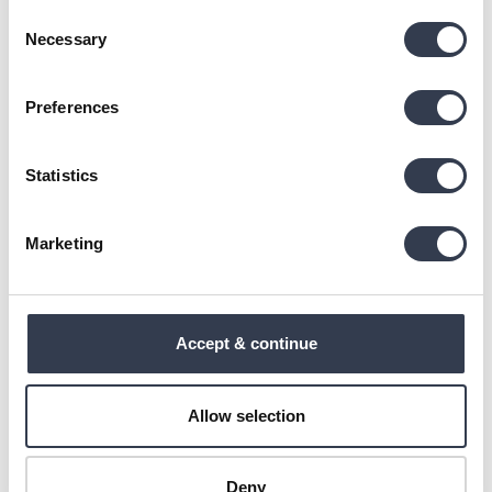
Consent
Verified Customer
Necessary
Selection
Kristi Luha
Tallinn, EE
Preferences
Superweiches Handtuch aus Bio-Baumwolle
Statistics
Material is okay but I am very disappointed that the 
towels dont have hooks to hang them from. 
Marketing
1 person found this review helpful.
Was this review helpful?
Yes
Report
Share
29 days ago
Accept & continue
Allow selection
GS
Deny