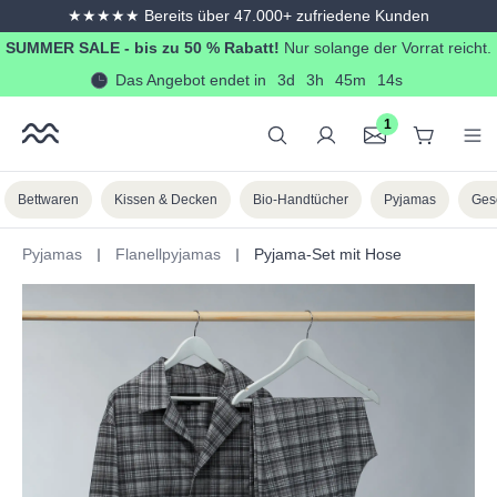
★★★★★ Bereits über 47.000+ zufriedene Kunden
alt springen
SUMMER SALE - bis zu 50 % Rabatt!
Nur solange der Vorrat reicht.
Das Angebot endet in
3d
3h
45m
14s
1
Bettwaren
Kissen & Decken
Bio-Handtücher
Pyjamas
Ges
Pyjamas
Flanellpyjamas
Pyjama-Set mit Hose