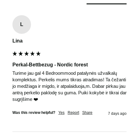
L
Lina
Perkal-Bettbezug - Nordic forest
Turime jau gal 4 Bedroommood patalynės užvalkalų 
komplektus. Perkelis mums tikras atradimas! Ta čežanti 
jo medžiaga ir migdo, ir atpalaiduoja,m. Dabar pirkau jau 
antrą perkelio paklodę su guma. Puiki kokybė ir tikrai dar 
sugrįšime ❤️
Was this review helpful?
Yes
Report
Share
7 days ago