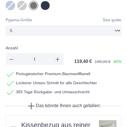
Sky
(Diese Option ist zurzeit nicht verfügbar.)
Cinnamon
(Diese Option ist zurzeit nicht verfügbar.)
Dark grey
Navy
Pyjama-Größe
Size guide
Anzahl
119,40 €
199,00 €
40%
Portugiesischer Premium-Baumwollflanell
Lockerer Unisex-Schnitt für alle Geschlechter
365 Tage Rückgabe- und Umtauschrecht
Das könnte Ihnen auch gefallen:
Kissenbezug aus reiner