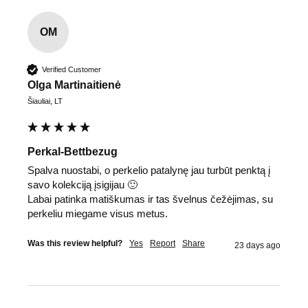
OM
Verified Customer
Olga Martinaitienė
Šiauliai, LT
Perkal-Bettbezug
Spalva nuostabi, o perkelio patalynę jau turbūt penktą į 
savo kolekciją įsigijau 🙂

Labai patinka matiškumas ir tas švelnus čežėjimas, su 
perkeliu miegame visus metus.
Was this review helpful?
Yes
Report
Share
23 days ago