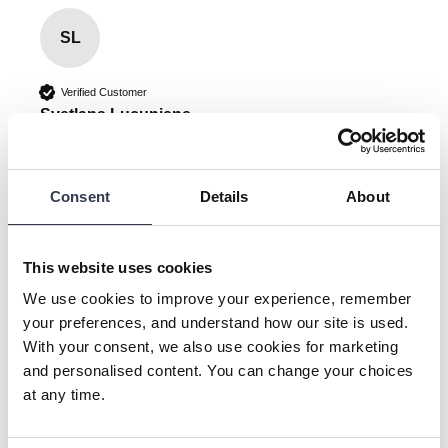
SL
Verified Customer
Svetlana Lucuniene
Vilnius, LT
Consent
Details
About
Superweiches Handtuch aus Bio-Baumwolle
Reviewer didn't leave any comments
This website uses cookies
Was this review helpful?
Yes
Report
Share
25 days ago
We use cookies to improve your experience, remember
your preferences, and understand how our site is used.
With your consent, we also use cookies for marketing
and personalised content. You can change your choices
at any time.
KL