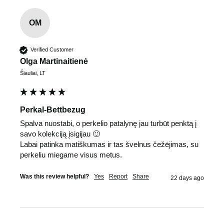
OM
Verified Customer
Olga Martinaitienė
Šiauliai, LT
Perkal-Bettbezug
Spalva nuostabi, o perkelio patalynę jau turbūt penktą į 
savo kolekciją įsigijau 🙂

Labai patinka matiškumas ir tas švelnus čežėjimas, su 
perkeliu miegame visus metus.
Was this review helpful?
Yes
Report
Share
22 days ago