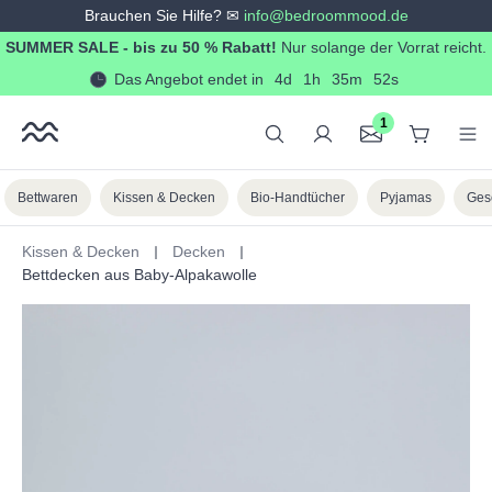
Brauchen Sie Hilfe? ✉
info@bedroommood.de
alt springen
SUMMER SALE - bis zu 50 % Rabatt!
Nur solange der Vorrat reicht.
Das Angebot endet in
4d
1h
35m
51s
1
Bettwaren
Kissen & Decken
Bio-Handtücher
Pyjamas
Ges
Kissen & Decken
Decken
Bettdecken aus Baby-Alpakawolle