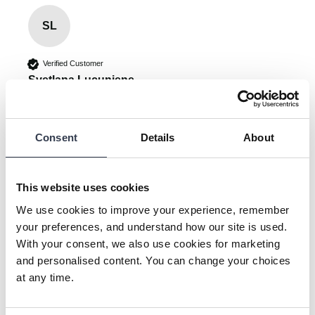
SL
Verified Customer
Svetlana Lucuniene
Vilnius, LT
Consent
Details
About
Superweiches Handtuch aus Bio-Baumwolle
Reviewer didn't leave any comments
This website uses cookies
Was this review helpful?
Yes
Report
Share
24 days ago
We use cookies to improve your experience, remember
your preferences, and understand how our site is used.
With your consent, we also use cookies for marketing
and personalised content. You can change your choices
at any time.
KL