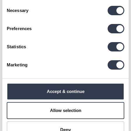
Consent
Verified Customer
Necessary
Selection
Kristi Luha
Tallinn, EE
Preferences
Superweiches Handtuch aus Bio-Baumwolle
Statistics
Material is okay but I am very disappointed that the 
towels dont have hooks to hang them from. 
Marketing
1 person found this review helpful.
Was this review helpful?
Yes
Report
Share
28 days ago
Accept & continue
Allow selection
GS
Deny
Verified Customer