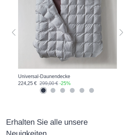
olle
Universal-Daunendecke
Bett
224,25 €
299,00 €
-25%
119
Erhalten Sie alle unsere
Neuigkeiten