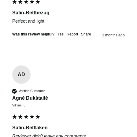
Satin-Bettbezug
Perfect and light.
Was this review helpful?
Yes
Report
Share
3 months ago
AD
Verified Customer
Agnė Dukštaitė
Vilnius, LT
Satin-Bettlaken
Reviewer didn't leave any comments