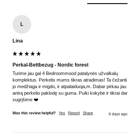
L
Lina
Perkal-Bettbezug - Nordic forest
Turime jau gal 4 Bedroommood patalynės užvalkalų 
komplektus. Perkelis mums tikras atradimas! Ta čežanti 
jo medžiaga ir migdo, ir atpalaiduoja,m. Dabar pirkau jau 
antrą perkelio paklodę su guma. Puiki kokybė ir tikrai dar 
sugrįšime ❤️
Was this review helpful?
Yes
Report
Share
6 days ago