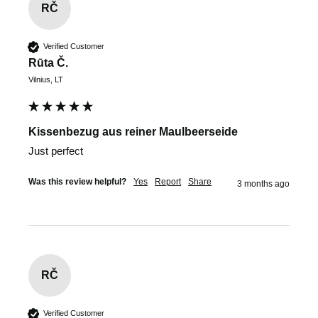
RČ
Verified Customer
Rūta Č.
Vilnius, LT
Kissenbezug aus reiner Maulbeerseide
Just perfect
Was this review helpful?
Yes
Report
Share
3 months ago
RČ
Verified Customer