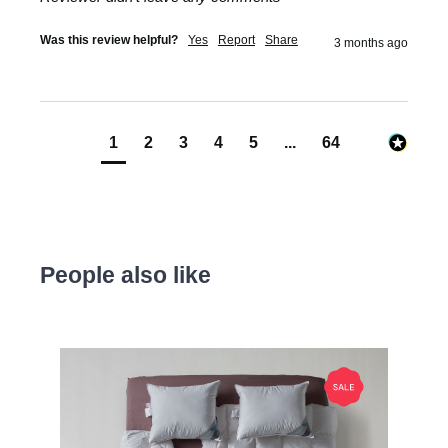
Was this review helpful?
Yes
Report
Share
3 months ago
1
2
3
4
5
...
64
People also like
Produktgalerie überspringen