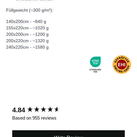
Füllgewicht (~300 g/m²):
140x200cm - ~840 g
155x220cm - ~1020 g
200x200cm - ~1200 g
200x220cm - ~1320 g
240x220cm - ~1580 g
New content loaded
4.84
Based on 955 reviews