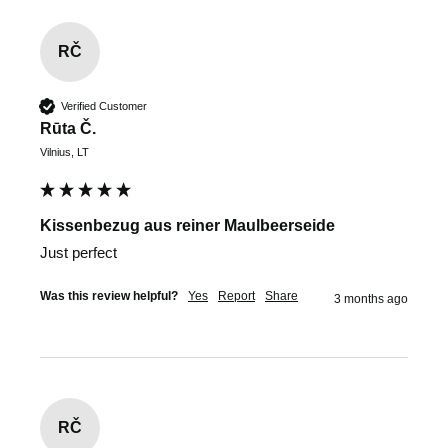
RČ
Verified Customer
Rūta Č.
Vilnius, LT
Kissenbezug aus reiner Maulbeerseide
Just perfect
Was this review helpful?
Yes
Report
Share
3 months ago
RČ