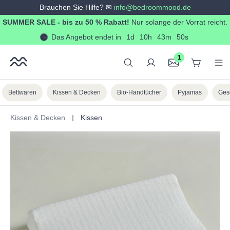
Brauchen Sie Hilfe? ✉
info@bedroommood.de
alt springen
SUMMER SALE - bis zu 50 % Rabatt!
Nur solange der Vorrat reicht.
Das Angebot endet in
1d
10h
43m
49s
1
Bettwaren
Kissen & Decken
Bio-Handtücher
Pyjamas
Ges
Kissen & Decken
Kissen