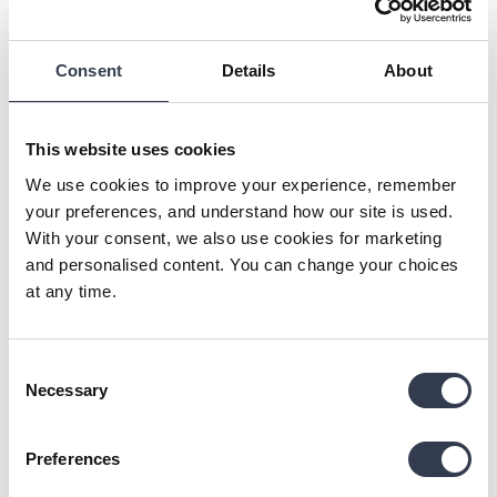
Consent
Details
About
L
This website uses cookies
We use cookies to improve your experience, remember
Lina
your preferences, and understand how our site is used.
With your consent, we also use cookies for marketing
and personalised content. You can change your choices
Perkal-Bettbezug - Nordic forest
at any time.
Turime jau gal 4 Bedroommood patalynės užvalkalų 
komplektus. Perkelis mums tikras atradimas! Ta čežanti 
jo medžiaga ir migdo, ir atpalaiduoja,m. Dabar pirkau jau 
Consent
antrą perkelio paklodę su guma. Puiki kokybė ir tikrai dar 
Necessary
Selection
sugrįšime ❤️
Was this review helpful?
Yes
Report
Share
8 days ago
Preferences