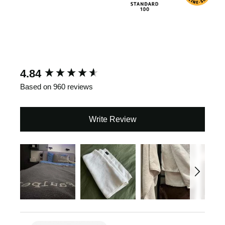
New content loaded
4.84
Based on 960 reviews
Write Review