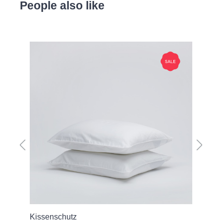
People also like
Produktgalerie überspringen
Kissenschutz
Kis