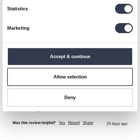
Statistics
OM
Marketing
Verified Customer
Olga Martinaitienė
Accept & continue
Šiauliai, LT
Allow selection
Perkal-Bettbezug
Spalva nuostabi, o perkelio patalynę jau turbūt penktą į 
savo kolekciją įsigijau 🙂

Deny
Labai patinka matiškumas ir tas švelnus čežėjimas, su 
perkeliu miegame visus metus.
Was this review helpful?
Yes
Report
Share
25 days ago