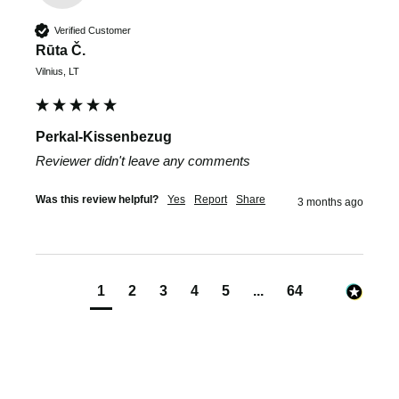
Verified Customer
Rūta Č.
Vilnius, LT
Perkal-Kissenbezug
Reviewer didn't leave any comments
Was this review helpful?
Yes
Report
Share
3 months ago
1
2
3
4
5
...
64