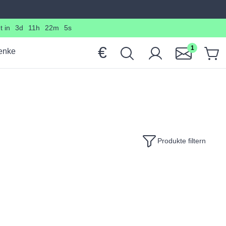
 in
3d
11h
22m
4s
€
1
enke
Produkte filtern