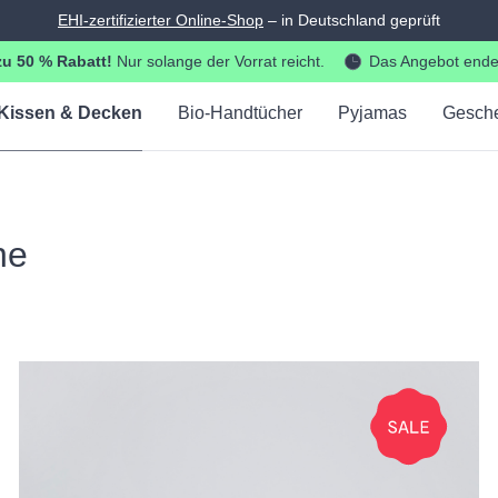
Brauchen Sie Hilfe? ✉
info@bedroommood.de
u 50 % Rabatt!
Nur solange der Vorrat reicht.
Das Angebot endet
Kissen & Decken
Bio-Handtücher
Pyjamas
Gesch
ne