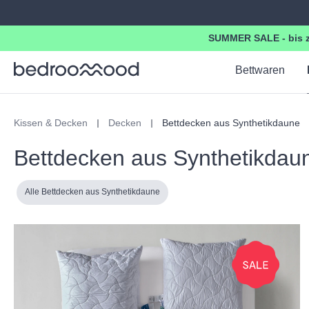
springen
Zur Hauptnavigation springen
SUMMER SALE - bis z
Bettwaren
Kissen & Decken
Decken
Bettdecken aus Synthetikdaune
Bettdecken aus Synthetikdau
Alle Bettdecken aus Synthetikdaune
Hersteller
Bettdeckengröße
Preis