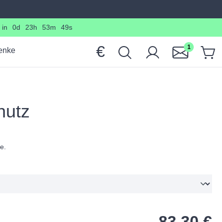
 in
0d
23h
53m
47s
€
1
enke
hutz
e.
83,30 €