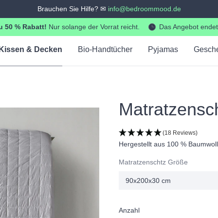
Brauchen Sie Hilfe? ✉
info@bedroommood.de
 50 % Rabatt!
Nur solange der Vorrat reicht.
Das Angebot endet
Kissen & Decken
Bio-Handtücher
Pyjamas
Gesch
Matratzensc
(18 Reviews)
Hergestellt aus 100 % Baumwoll
Matratzenschtz Größe
Anzahl