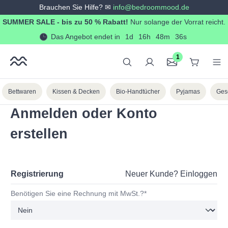
Brauchen Sie Hilfe? ✉
info@bedroommood.de
alt springen
SUMMER SALE - bis zu 50 % Rabatt!
Nur solange der Vorrat reicht.
Das Angebot endet in
1d
16h
48m
36s
1
Bettwaren
Kissen & Decken
Bio-Handtücher
Pyjamas
Ges
Anmelden oder Konto
erstellen
Registrierung
Neuer Kunde?
Einloggen
Persönliche Informationen
Benötigen Sie eine Rechnung mit MwSt.?*