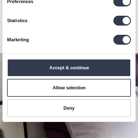
Preferences
unserer
Datenschutzerklärung
.
Die mit einem Stern (*) markierten Felder sind Pflichtfelder.
Statistics
Zurück zum Webshop
Weiter
Marketing
Accept & continue
Allow selection
Deny