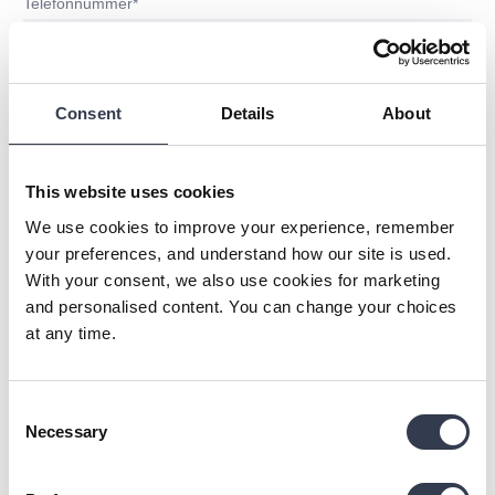
Telefonnummer*
Consent
Details
About
Diese Seite ist durch reCAPTCHA geschützt und es gelten die
Datenschutzrichtlinie
und
Nutzungsbedingungen
.
This website uses cookies
Datenschutz
We use cookies to improve your experience, remember
Mit der Erstellung eines Kundenkontos erklären Sie sich damit
your preferences, and understand how our site is used.
einverstanden, dass wir Ihre personenbezogenen Daten zu
With your consent, we also use cookies for marketing
diesem Zweck speichern und verarbeiten. Ihre Einwilligung
and personalised content. You can change your choices
können Sie jederzeit widerrufen, z.B. per E-Mail.
at any time.
Wenn Sie sich für den Newsletter anmelden, erklären Sie sich
damit einverstanden, den Bedroommood-Newsletter zu erhalten
sowie mit der Analyse Ihres Newsletter-Nutzungsverhaltens
Consent
(z.B. Öffnungen und Klicks) zur Personalisierung.
Necessary
Selection
Sie können Ihre Einwilligung jederzeit über den Abmeldelink im
Newsletter widerrufen. Weitere Informationen finden Sie in