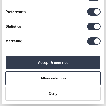
Preferences
Statistics
Marketing
Perkal-Kissenbezug -
Perkal-Kissenbezug -
Accept & continue
Stone
Lemonade
17,50 €
35,00 €
-50%
17,50 €
35,00 €
-50%
+ 6
+ 6
Allow selection
Deny
More to explore