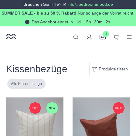
Brauchen Sie Hilfe? ✉
info@bedroommood.de
alt springen
SUMMER SALE - bis zu 50 % Rabatt!
Nur solange der Vorrat reicht.
Das Angebot endet in
1d
15h
30m
2s
1
Kissenbezüge
Produkte filtern
Alle Kissenbezüge