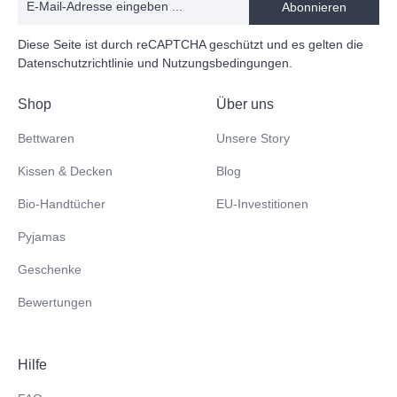
Abonnieren
Bettwaren
sind auch unsere Kissenbezüge darauf
ausgelegt, sich deinem Schlafzimmer problemlos
Diese Seite ist durch reCAPTCHA geschützt und es gelten die
anzupassen und eine einladende und gemütliche
Datenschutzrichtlinie
und
Nutzungsbedingungen
.
Atmosphäre zu schaffen. Unabhängig also, ob du deine
Kissenbezüge im Set oder einzeln kaufst, jedes Detail ist
darauf ausgerichtet, dir die perfekte Mischung aus Luxus
Shop
Über uns
und Design zu bieten.
Bettwaren
Unsere Story
Kissen & Decken
Blog
Bio-Handtücher
EU-Investitionen
Pyjamas
Geschenke
Bewertungen
Hilfe