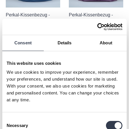
Perkal-Kissenbezug -
Perkal-Kissenbezug -
Blue
Lavender
28,00 €
35,00 €
-20%
17,50 €
35,00 €
-50%
+ 6
+ 6
Consent
Details
About
This website uses cookies
We use cookies to improve your experience, remember
your preferences, and understand how our site is used.
With your consent, we also use cookies for marketing
and personalised content. You can change your choices
at any time.
Perkal-Kissenbezug -
Perkal-Kissenbezug -
Sage
Forest
Consent
21,00 €
35,00 €
-40%
17,50 €
35,00 €
-50%
Necessary
Selection
+ 6
+ 6