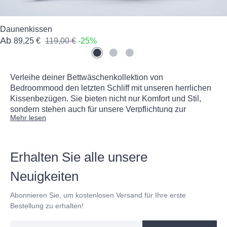
Daunenkissen
Ab
89,25 €
119,00 €
-25%
Verleihe deiner Bettwäschenkollektion von
Bedroommood den letzten Schliff mit unseren herrlichen
Kissenbezügen. Sie bieten nicht nur Komfort und Stil,
sondern stehen auch für unsere Verpflichtung zur
Mehr lesen
Qualität, die dein Schlaferlebnis erheblich verbessern
wird. Jeder Kissenbezug wird mit größter Sorgfalt aus
100 % langstapeliger Baumwolle hergestellt und trägt das
begehrte Standard 100 Oeko-Tex® Zertifikat. So kannst
Erhalten Sie alle unsere
du nicht nur den Luxus von mindestens 400 Fäden
genießen, sondern auch die Gewissheit einer sauberen
Neuigkeiten
und sicheren Schlafoberfläche haben.
Abonnieren Sie, um kostenlosen Versand für Ihre erste
Bestellung zu erhalten!
Wie unsere
Bettwäsche Sets
und alle weiteren