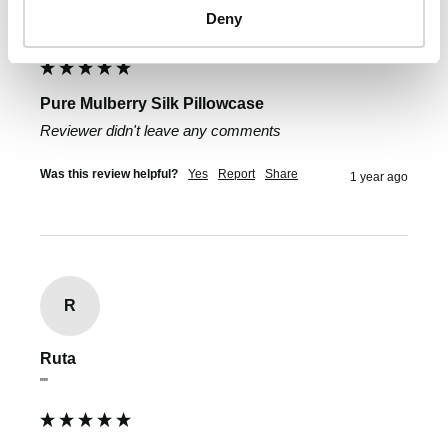
Hana Perútková
Deny
Olomouc, CZ
Pure Mulberry Silk Pillowcase
Reviewer didn't leave any comments
Was this review helpful?
Yes
Report
Share
1 year ago
R
Ruta
""