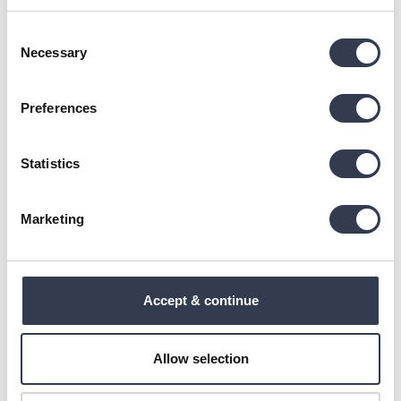
Verified Customer
Consent
Anonymous
Necessary
Selection
Vilnius, LT
Preferences
Kissenbezug aus reiner Maulbeerseide
Extremely soft and pleasant.
Statistics
1 person found this review helpful.
Marketing
Was this review helpful?
Yes
Report
Share
10 months ago
Accept & continue
HP
Allow selection
Verified Customer