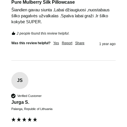
Pure Mulberry Silk Pillowcase
Šiandien gavau siunta .Labai džiaugiuosi ,nuostabaus 
šilko pagalvės užvalkalas .Spalva labai graži .Ir šilko 
kokybė SUPER.
2 people found this review helpful.
Was this review helpful?
Yes
Report
Share
1 year ago
JS
Verified Customer
Jurga S.
Palanga, Republic of Lithuania