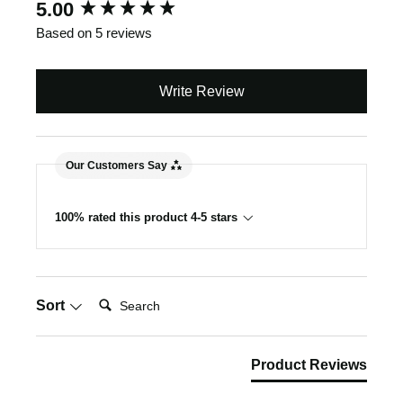
New content loaded
5.00
Based on 5 reviews
Write Review
Our Customers Say
100% rated this product 4-5 stars
Search:
Sort
Product Reviews