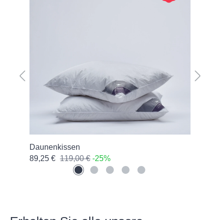
Daunenkissen
Kis
89,25 €
119,00 €
-25%
78,