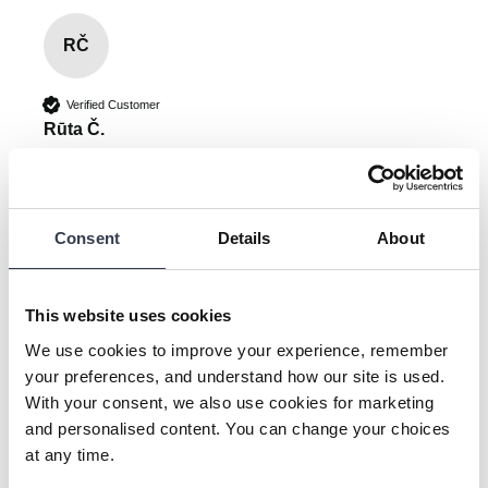
RČ
Verified Customer
Rūta Č.
Vilnius, LT
Kissenbezug aus reiner Maulbeerseide
Consent
Details
About
Just perfect
Was this review helpful?
Yes
Report
Share
This website uses cookies
3 months ago
We use cookies to improve your experience, remember
your preferences, and understand how our site is used.
With your consent, we also use cookies for marketing
and personalised content. You can change your choices
at any time.
A