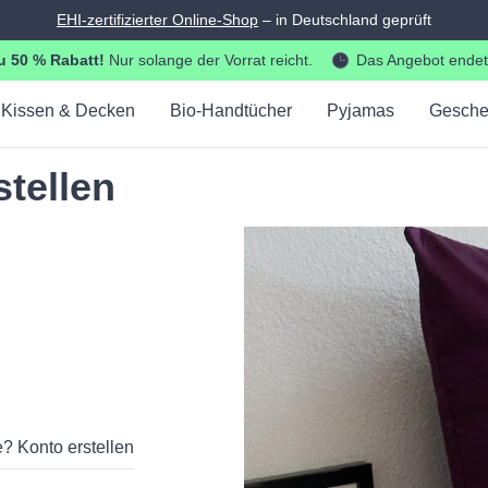
Brauchen Sie Hilfe? ✉
info@bedroommood.de
 50 % Rabatt!
Nur solange der Vorrat reicht.
Das Angebot endet
Kissen & Decken
Bio-Handtücher
Pyjamas
Gesche
tellen
e?
Konto erstellen