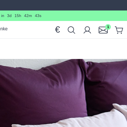
 in
3d
15h
42m
42s
€
1
nke