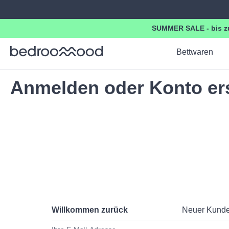
springen
Zur Hauptnavigation springen
SUMMER SALE - bis zu
Bettwaren
Anmelden oder Konto ers
Willkommen zurück
Neuer Kund