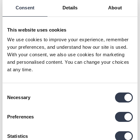
Consent
Details
About
Die Lieferzeit beginnt ab dem Moment, in dem die
Bestellung versendet wurde. Wir versuchen jede
Bestellung so schnell wie möglich auf den Weg zu
This website uses cookies
bringen. In einzelnen Fällen kann es jedoch durch
We use cookies to improve your experience, remember
Versanddienstleister oder Zollabwicklungen im Zielland
your preferences, and understand how our site is used.
zu Verzögerungen kommen. Wenn eine
With your consent, we also use cookies for marketing
Expresslieferung gewünscht ist, hilft unser Team gerne
and personalised content. You can change your choices
weiter.
at any time.
Deutschland & restliche
3-7
Europäische Union
Werktage
Consent
Necessary
Selection
7-10
Vereinigtes Königreich
Werktage
Preferences
7-12
Rest der Welt
Werktage
Statistics