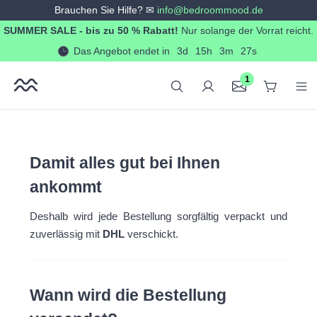
Brauchen Sie Hilfe? ✉
info@bedroommood.de
alt springen
SUMMER SALE - bis zu 50 % Rabatt!
Nur solange der Vorrat reicht.
Das Angebot endet in
3d
15h
3m
27s
1
Damit alles gut bei Ihnen
ankommt
Deshalb wird jede Bestellung sorgfältig verpackt und
zuverlässig mit
DHL
verschickt.
Wann wird die Bestellung