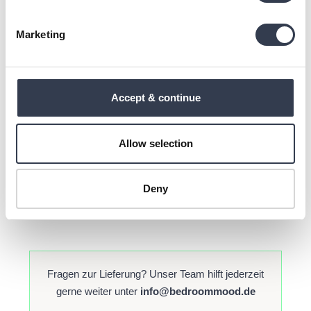
Marketing
Internationale Steuern &
Gebühren
Accept & continue
Bei Bestellungen innerhalb der EU sind alle Steuern
bereits im Preis enthalten.
Allow selection
Bei Lieferungen außerhalb der EU können zusätzliche
Zoll- oder Einfuhrgebühren anfallen. Diese werden vom
Deny
jeweiligen Zielland erhoben und vom Kunden
übernommen.
Fragen zur Lieferung? Unser Team hilft jederzeit
gerne weiter unter
info@bedroommood.de