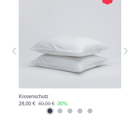
Kissenschutz
Kis
28,00 €
40,00 €
-30%
66,