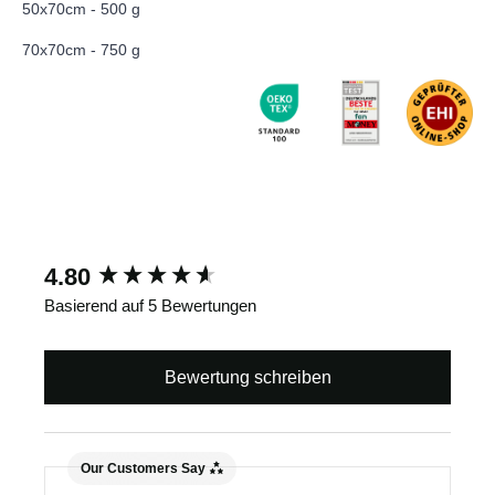
50x70cm - 500 g
70x70cm - 750 g
New content loaded
4.80
Basierend auf 5 Bewertungen
Bewertung schreiben
Our Customers Say