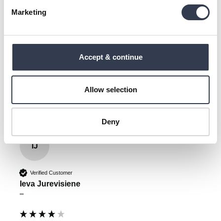
Marketing
Down Alternative Pillow
Nice and fresh.
1 Person hat diese Bewertung hilfreich gefunden.
Accept & continue
Fanden Sie diese Bewertung hilfreich?
Ja
Melden
Teilen
vor einem Jahr
Allow selection
Deny
IJ
Verified Customer
Ieva Jurevisiene
""