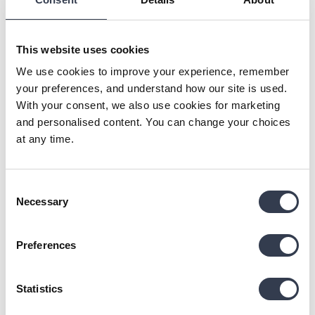
Down Alternative Pillow
Very comfortable pillow. I like that it has a zipper inside 
so you can take out the filling and make it as high/low as 
This website uses cookies
you like.
We use cookies to improve your experience, remember
2 Personen haben diese Bewertung hilfreich gefunden.
your preferences, and understand how our site is used.
With your consent, we also use cookies for marketing
Fanden Sie diese Bewertung hilfreich?
Ja
Melden
Teilen
and personalised content. You can change your choices
vor einem Jahr
at any time.
Consent
Necessary
Selection
SD
Preferences
Verified Customer
Sofija D.
Statistics
Republik Litauen