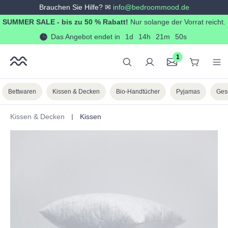
Brauchen Sie Hilfe? ✉
info@bedroommood.de
alt springen
SUMMER SALE - bis zu 50 % Rabatt!
Nur solange der Vorrat reicht.
Das Angebot endet in
1d
14h
21m
50s
1
Bettwaren
Kissen & Decken
Bio-Handtücher
Pyjamas
Ges
Kissen & Decken
Kissen