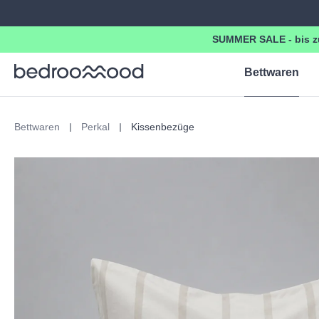
springen
Zur Hauptnavigation springen
SUMMER SALE - bis z
Bettwaren
Bettwaren
Perkal
Kissenbezüge