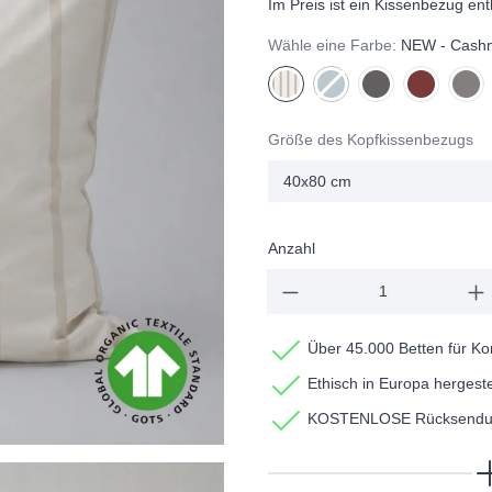
Im Preis ist ein Kissenbezug ent
Wähle eine Farbe:
NEW - Cashm
NEW - Cashmere Stripes
Lake
(Diese Option ist zurzeit nic
Ash
Clay
Fog
Größe des Kopfkissenbezugs
Anzahl
Über 45.000 Betten für Kom
Ethisch in Europa hergeste
KOSTENLOSE Rücksendung