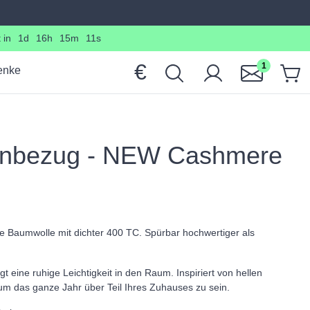
 in
1d
16h
15m
9s
€
1
enke
enbezug - NEW Cashmere
e Baumwolle mit dichter 400 TC. Spürbar hochwertiger als
gt eine ruhige Leichtigkeit in den Raum. Inspiriert von hellen
 das ganze Jahr über Teil Ihres Zuhauses zu sein.