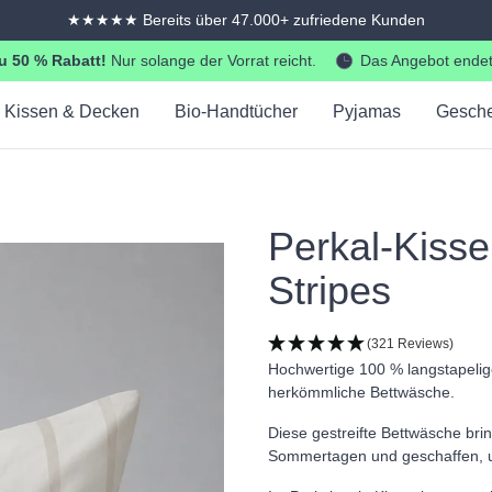
EHI-zertifizierter Online-Shop
– in Deutschland geprüft
u 50 % Rabatt!
Nur solange der Vorrat reicht.
Das Angebot endet
Kissen & Decken
Bio-Handtücher
Pyjamas
Gesch
Perkal-Kiss
Stripes
(321 Reviews)
Hochwertige 100 % langstapelig
herkömmliche Bettwäsche.
Diese gestreifte Bettwäsche brin
Sommertagen und geschaffen, um