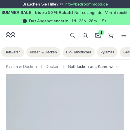
Brauchen Sie Hilfe? ✉
info@bedroommood.de
alt springen
SUMMER SALE - bis zu 50 % Rabatt!
Nur solange der Vorrat reicht.
Das Angebot endet in
1d
23h
28m
14s
1
Bettwaren
Kissen & Decken
Bio-Handtücher
Pyjamas
Ges
Kissen & Decken
Decken
Bettdecken aus Kamelwolle