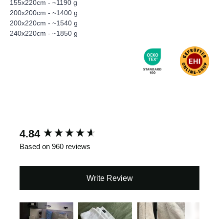
155x220cm - ~1190 g
200x200cm - ~1400 g
200x220cm - ~1540 g
240x220cm - ~1850 g
New content loaded
4.84
Based on 960 reviews
Write Review