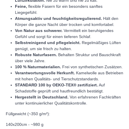
Luftzirkulation.
Nie zu warm und nie zu kalt.
Feine,
flexible Fasern für ein besonders sanftes
Liegegefühl.
Atmungsaktiv und feuchtigkeitsregulierend.
Hält den
Körper die ganze Nacht über trocken und komfortabel.
Von Natur aus schwerer.
Vermittelt ein beruhigendes
Gefühl und sorgt für einen tieferen Schlaf.
Selbstreinigend und pflegeleicht.
Regelmäßiges Lüften
genügt, um sie frisch zu halten.
Robuste Naturfasern.
Behalten Struktur und Bauschkraft
über viele Jahre.
100 % Naturmaterialien.
Frei von synthetischen Zusätzen.
Verantwortungsvolle Herkunft.
Kamelwolle aus Betrieben
mit hohen Qualitäts- und Tierschutzstandards.
STANDARD 100 by OEKO-TEX® zertifiziert.
Auf
Schadstoffe geprüft und hautfreundlich bestätigt.
Hergestellt in Deutschland.
Von erfahrenen Fachkräften
unter kontinuierlicher Qualitätskontrolle.
Füllgewicht (~350 g/m²):
140x200cm - ~980 g