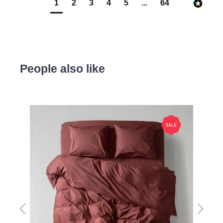
1
2
3
4
5
...
64
People also like
Produktgalerie überspringen