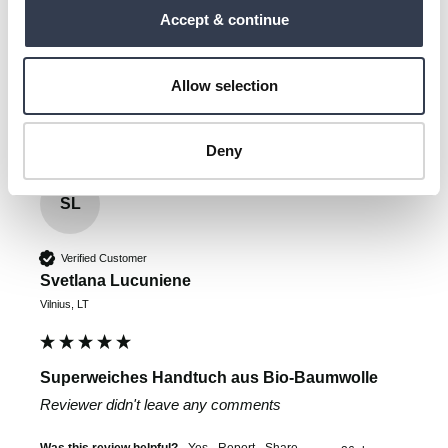
Labai patinka matiškumas ir tas švelnus čežėjimas, su 
Accept & continue
perkeliu miegame visus metus.
Was this review helpful?
Yes
Report
Share
25 days ago
Allow selection
Deny
SL
Verified Customer
Svetlana Lucuniene
Vilnius, LT
Superweiches Handtuch aus Bio-Baumwolle
Reviewer didn't leave any comments