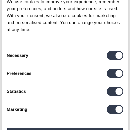
We use cookies to improve your experience, remember
antrą perkelio paklodę su guma. Puiki kokybė ir tikrai dar 
your preferences, and understand how our site is used.
sugrįšime ❤️
With your consent, we also use cookies for marketing
and personalised content. You can change your choices
Was this review helpful?
Yes
Report
Share
8 days ago
at any time.
Consent
Necessary
Selection
OM
Preferences
Verified Customer
Olga Martinaitienė
Statistics
Šiauliai, LT
Marketing
Perkal-Bettbezug
Spalva nuostabi, o perkelio patalynę jau turbūt penktą į 
savo kolekciją įsigijau 🙂
