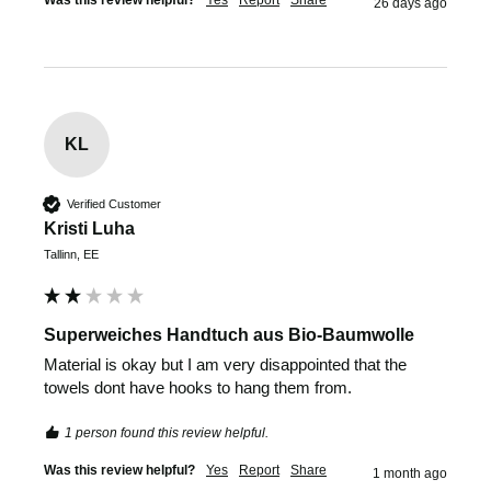
Was this review helpful?
Yes
Report
Share
26 days ago
KL
Verified Customer
Kristi Luha
Tallinn, EE
Superweiches Handtuch aus Bio-Baumwolle
Material is okay but I am very disappointed that the 
towels dont have hooks to hang them from. 
1 person found this review helpful.
Was this review helpful?
Yes
Report
Share
1 month ago