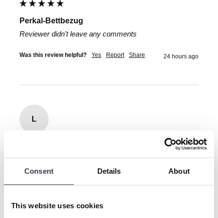
Perkal-Bettbezug
Reviewer didn't leave any comments
Was this review helpful?
Yes
Report
Share
24 hours ago
L
Lina
Consent
Details
About
Perkal-Bettbezug - Nordic forest
Turime jau gal 4 Bedroommood patalynės užvalkalų 
This website uses cookies
komplektus. Perkelis mums tikras atradimas! Ta čežanti 
jo medžiaga ir migdo, ir atpalaiduoja,m. Dabar pirkau jau 